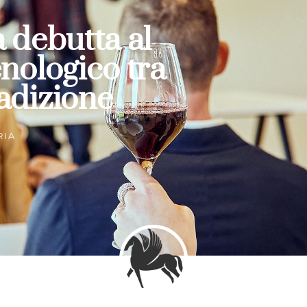
 debutta al
enologico tra
adizione
RIA