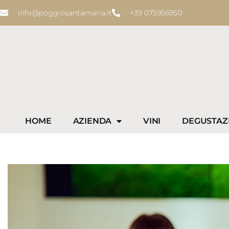
info@poggiosantamaria.it
+39 075956950
Vai
al
contenuto
HOME
AZIENDA
VINI
DEGUSTAZ