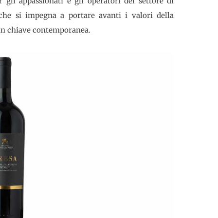
 gli appassionati e gli operatori del settore di
che si impegna a portare avanti i valori della
i in chiave contemporanea.